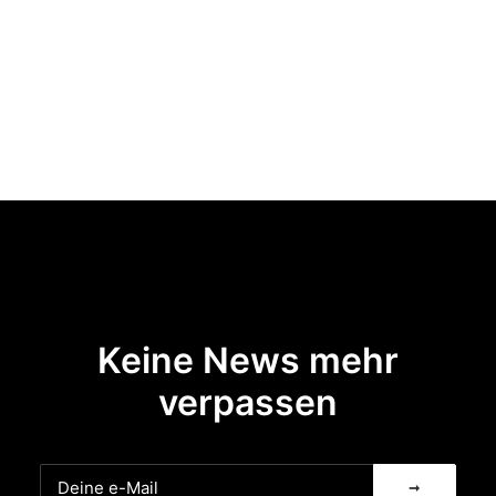
können
auf
der
Produktseite
gewählt
werden
Keine News mehr
verpassen