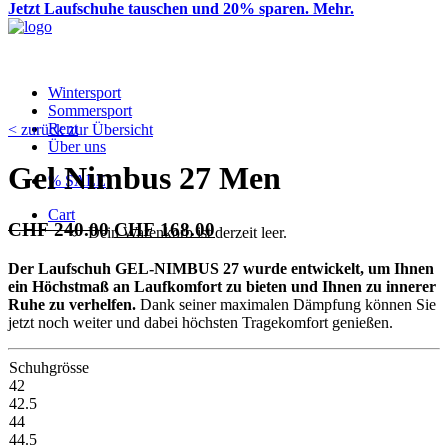
Jetzt Laufschuhe tauschen und 20% sparen. Mehr.
Wintersport
Sommersport
Rent
< zurück zur Übersicht
Über uns
Gel Nimbus 27 Men
% SALE
Cart
Ursprünglicher
Aktueller
CHF
240.00
CHF
168.00
Dein Warenkorb ist derzeit leer.
Preis
Preis
Der Laufschuh GEL-NIMBUS
27 wurde entwickelt, um Ihnen
war:
ist:
ein Höchstmaß an Laufkomfort zu bieten und Ihnen zu innerer
CHF 240.00
CHF 168.00.
Ruhe zu verhelfen.
Dank seiner maximalen Dämpfung können Sie
jetzt noch weiter und dabei höchsten Tragekomfort genießen.
Schuhgrösse
42
42.5
44
44.5