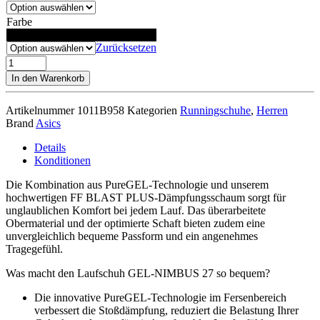
Farbe
Schwarz
Zurücksetzen
Gel
Nimbus
In den Warenkorb
27
Men
Artikelnummer
1011B958
Kategorien
Runningschuhe
,
Herren
Menge
Brand
Asics
Details
Konditionen
Die Kombination aus PureGEL-Technologie und unserem
hochwertigen FF BLAST PLUS-Dämpfungsschaum sorgt für
unglaublichen Komfort bei jedem Lauf. Das überarbeitete
Obermaterial und der optimierte Schaft bieten zudem eine
unvergleichlich bequeme Passform und ein angenehmes
Tragegefühl.
Was macht den Laufschuh GEL-NIMBUS 27 so bequem?
Die innovative PureGEL-Technologie im Fersenbereich
verbessert die Stoßdämpfung, reduziert die Belastung Ihrer