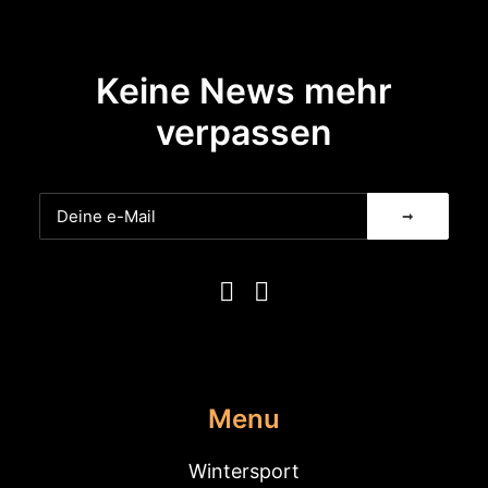
5
6
0
4
.
Keine News mehr
9
.
verpassen
0
0
Menu
Wintersport