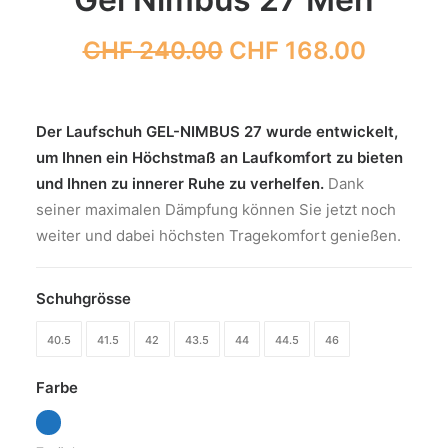
Ursprünglicher
Aktuell
CHF
240.00
CHF
168.00
Preis
Preis
war:
ist:
CHF 240.00
CHF 16
Der Laufschuh GEL-NIMBUS
27 wurde entwickelt,
um Ihnen ein Höchstmaß an Laufkomfort zu bieten
und Ihnen zu innerer Ruhe zu verhelfen.
Dank
seiner maximalen Dämpfung können Sie jetzt noch
weiter und dabei höchsten Tragekomfort genießen.
Schuhgrösse
40.5
41.5
42
43.5
44
44.5
46
Farbe