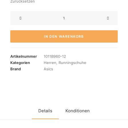
Zurücksetzen
Gel
Nimbus
27
Men
IN DEN WARENKORB
Menge
Artikelnummer
1011B960-12
Kategorien
Herren
,
Runningschuhe
Brand
Asics
Details
Konditionen