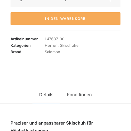
Alpha
130
Race
IN DEN WARENKORB
Menge
Artikelnummer
L47637100
Kategorien
Herren
,
Skischuhe
Brand
Salomon
Details
Konditionen
Präziser und anpassbarer Skischuh für
Höchstleistungen