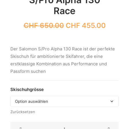
Race
Ursprünglicher
Aktuell
CHF
650.00
CHF
455.00
Preis
Preis
war:
ist:
CHF 650.00
CHF 45
Der Salomon S/Pro Alpha 130 Race ist der perfekte
Skischuh für ambitionierte Skifahrer, die eine
erstklassige Kombination aus Performance und
Passform suchen
Skischuhgrösse
Zurücksetzen
S/Pro