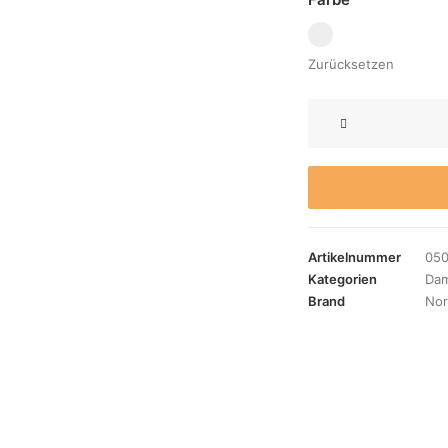
Zurücksetzen
Pro
Machine
115
W
GW
Menge
Artikelnummer
05
Kategorien
Da
Brand
Nor