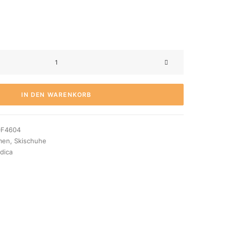
IN DEN WARENKORB
0F4604
men
,
Skischuhe
dica