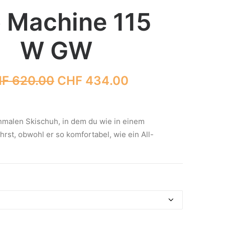
 Machine 115
W GW
Ursprünglicher
Aktueller
HF
620.00
CHF
434.00
Preis
Preis
war:
ist:
CHF 620.00
CHF 434.00.
hmalen Skischuh, in dem du wie in einem
rst, obwohl er so komfortabel, wie ein All-