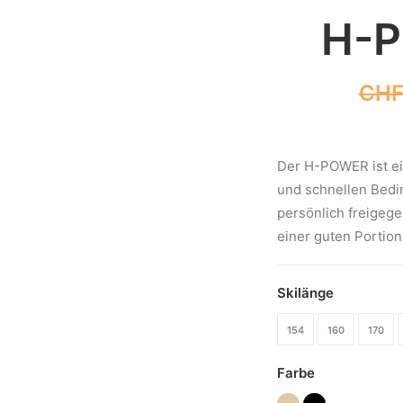
H-P
CH
Der H-POWER ist ei
und schnellen Bedin
persönlich freigeg
einer guten Portion
Skilänge
154
160
170
Farbe