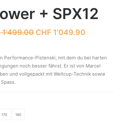
ower + SPX12
Ursprünglicher
Aktueller
F
1'499.00
CHF
1'049.90
Preis
Preis
war:
ist:
CHF 1'499.00
CHF 1'049.90.
n Performance-Pistenski, mit dem du bei harten
gungen noch besser fährst. Er ist von Marcel
eben und vollgepackt mit Weltcup-Technik sowie
 Spass.
175
180